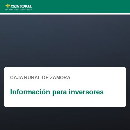
Skip
to
Cargando
main
contenido,
contentt
por
favor
espere...
CAJA RURAL DE ZAMORA
Información para inversores