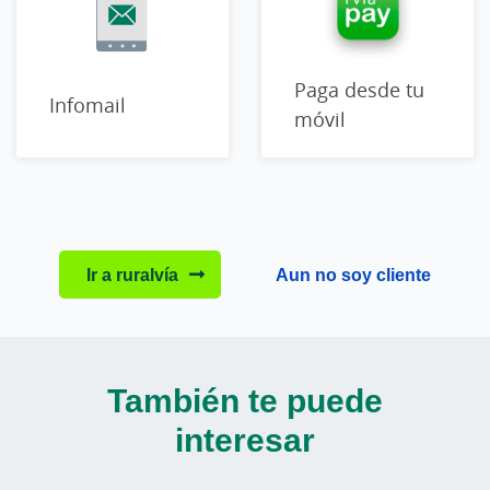
Paga desde tu
Infomail
móvil
Ir a ruralvía
Aun no soy cliente
También te puede
interesar