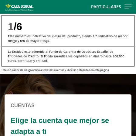
Skip
PARTICULARES
to
main
1
/6
contentt
Este número es indicativo del riesgo del producto, siendo 1/6 indicativo de menor
riesgo y 6/6 de mayor riesgo.
La Entidad está adherida al Fondo de Garantía de Depósitos Español de
Entidades de Crédito. El Fondo garantiza los depósitos en dinero hasta 100.000
euros, por titular y entidad.
Este indicador de riesgo afecta a todas las cuentas y libretas detalladas en esta página
Cargando
contenido,
por
favor
CUENTAS
espere...
Elige la cuenta que mejor se
adapta a ti