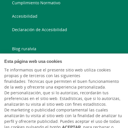
Cumplimiento Normativo
Accesibilidad
Declaración de Accesibilidad
Blog ruralvía
Esta página web usa cookies
Blog Joven In
Te informamos que el presente sitio web utiliza cookies
Facebook
propias y de terceros con las siguientes
finalidades: Técnicas que permiten el buen funcionamiento
de la web y ofrecerte una experiencia personalizada.
Twitter
De personalización, que si lo autorizas, recordarán tus
preferencias en el sitio web. Estadísticas, que si lo autorizas,
analizarán tu visita al sitio web con fines estadísticos.
De marketing o publicidad comportamental las cuales
analizarán tu visita al sitio web con la finalidad de analizar tu
perfil y ofrecerte publicidad. Puedes aceptar el uso de todas
las cookies pulsando el botón
ACEPTAR,
para rechazar o