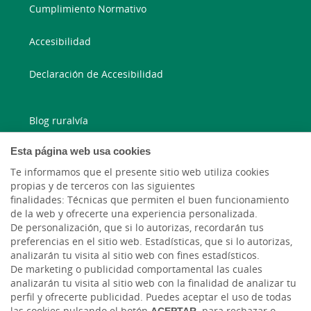
Cumplimiento Normativo
Accesibilidad
Declaración de Accesibilidad
Blog ruralvía
Esta página web usa cookies
Blog Joven In
Te informamos que el presente sitio web utiliza cookies
Facebook
propias y de terceros con las siguientes
finalidades: Técnicas que permiten el buen funcionamiento
de la web y ofrecerte una experiencia personalizada.
Twitter
De personalización, que si lo autorizas, recordarán tus
preferencias en el sitio web. Estadísticas, que si lo autorizas,
analizarán tu visita al sitio web con fines estadísticos.
De marketing o publicidad comportamental las cuales
analizarán tu visita al sitio web con la finalidad de analizar tu
perfil y ofrecerte publicidad. Puedes aceptar el uso de todas