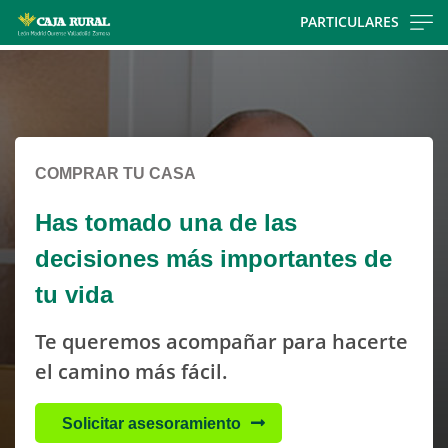
Skip
PARTICULARES
to
Cargando
main
contenido,
contentt
por
favor
espere...
COMPRAR TU CASA
Has tomado una de las
decisiones más importantes de
tu vida
Te queremos acompañar para hacerte
el camino más fácil.
Solicitar asesoramiento