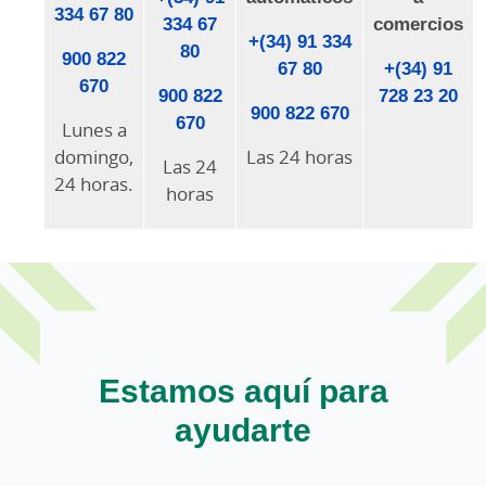
334 67 80
334 67
comercios
+(34) 91 334
80
900 822
67 80
+(34) 91
670
900 822
728 23 20
900 822 670
670
Lunes a
domingo,
Las 24 horas
Las 24
24 horas.
horas
Estamos aquí para
ayudarte