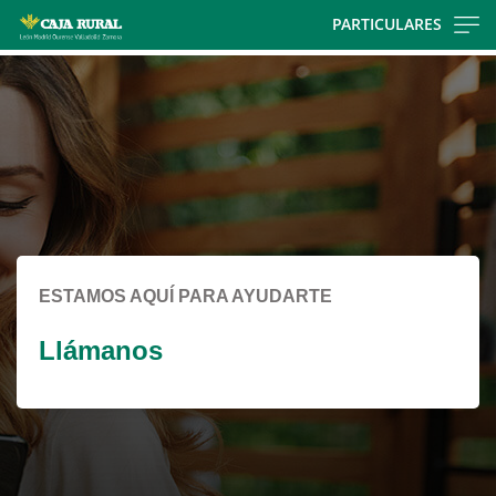
Skip
PARTICULARES
to
Cargando
main
contenido,
contentt
por
favor
espere...
ESTAMOS AQUÍ PARA AYUDARTE
Llámanos