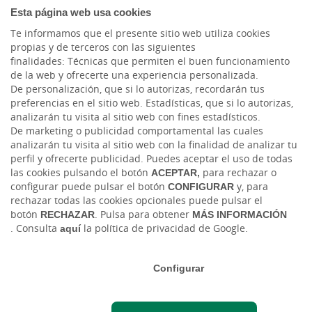
Esta página web usa cookies
Blog Joven In
Te informamos que el presente sitio web utiliza cookies
propias y de terceros con las siguientes
Facebook
finalidades: Técnicas que permiten el buen funcionamiento
de la web y ofrecerte una experiencia personalizada.
Twitter
De personalización, que si lo autorizas, recordarán tus
preferencias en el sitio web. Estadísticas, que si lo autorizas,
analizarán tu visita al sitio web con fines estadísticos.
De marketing o publicidad comportamental las cuales
analizarán tu visita al sitio web con la finalidad de analizar tu
perfil y ofrecerte publicidad. Puedes aceptar el uso de todas
las cookies pulsando el botón
ACEPTAR,
para rechazar o
configurar puede pulsar el botón
CONFIGURAR
y, para
rechazar todas las cookies opcionales puede pulsar el
Tablón de anuncios
Tipos de cambio
Aviso legal
Política de cookies
botón
RECHAZAR
. Pulsa para obtener
MÁS INFORMACIÓN
Protección de datos
Ciberseguridad
. Consulta
aquí
la política de privacidad de Google.
Ⓒ Ruralvía, Caja Rural, 2026. Todos los derechos reservados
Configurar