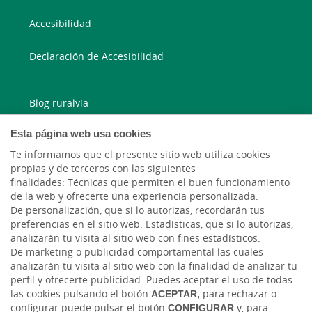
Accesibilidad
Declaración de Accesibilidad
Blog ruralvía
Esta página web usa cookies
Blog Joven In
Te informamos que el presente sitio web utiliza cookies
Facebook
propias y de terceros con las siguientes
finalidades: Técnicas que permiten el buen funcionamiento
de la web y ofrecerte una experiencia personalizada.
Twitter
De personalización, que si lo autorizas, recordarán tus
preferencias en el sitio web. Estadísticas, que si lo autorizas,
analizarán tu visita al sitio web con fines estadísticos.
De marketing o publicidad comportamental las cuales
analizarán tu visita al sitio web con la finalidad de analizar tu
perfil y ofrecerte publicidad. Puedes aceptar el uso de todas
las cookies pulsando el botón
ACEPTAR,
para rechazar o
configurar puede pulsar el botón
CONFIGURAR
y, para