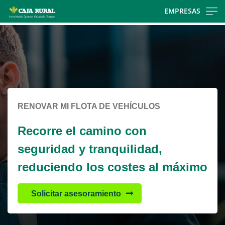
Skip
EMPRESAS
to
Cargando
main
contenido,
contentt
por
favor
espere...
RENOVAR MI FLOTA DE VEHÍCULOS
Recorre el camino con
seguridad y tranquilidad,
reduciendo los costes al máximo
Solicitar asesoramiento