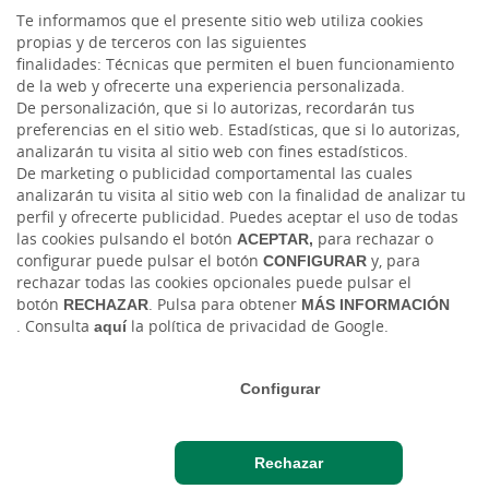
Te informamos que el presente sitio web utiliza cookies
Facebook
propias y de terceros con las siguientes
finalidades: Técnicas que permiten el buen funcionamiento
de la web y ofrecerte una experiencia personalizada.
Twitter
De personalización, que si lo autorizas, recordarán tus
preferencias en el sitio web. Estadísticas, que si lo autorizas,
analizarán tu visita al sitio web con fines estadísticos.
De marketing o publicidad comportamental las cuales
analizarán tu visita al sitio web con la finalidad de analizar tu
perfil y ofrecerte publicidad. Puedes aceptar el uso de todas
las cookies pulsando el botón
ACEPTAR,
para rechazar o
configurar puede pulsar el botón
CONFIGURAR
y, para
rechazar todas las cookies opcionales puede pulsar el
Tablón de anuncios
Tipos de cambio
Aviso legal
Política de cookies
botón
RECHAZAR
. Pulsa para obtener
MÁS INFORMACIÓN
Protección de datos
Ciberseguridad
. Consulta
aquí
la política de privacidad de Google.
Ⓒ Ruralvía, Caja Rural, 2026. Todos los derechos reservados
Configurar
Rechazar