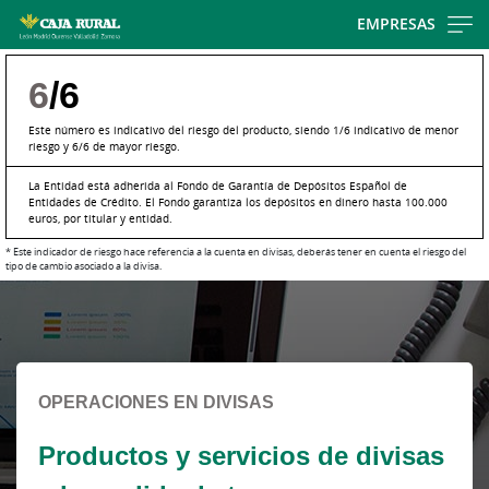
Skip
EMPRESAS
to
main
6
/6
contentt
Este número es indicativo del riesgo del producto, siendo 1/6 indicativo de menor
riesgo y 6/6 de mayor riesgo.
La Entidad está adherida al Fondo de Garantía de Depósitos Español de
Entidades de Crédito. El Fondo garantiza los depósitos en dinero hasta 100.000
euros, por titular y entidad.
* Este indicador de riesgo hace referencia a la cuenta en divisas, deberás tener en cuenta el riesgo del
tipo de cambio asociado a la divisa.
Cargando
contenido,
por
favor
espere...
OPERACIONES EN DIVISAS
Productos y servicios de divisas