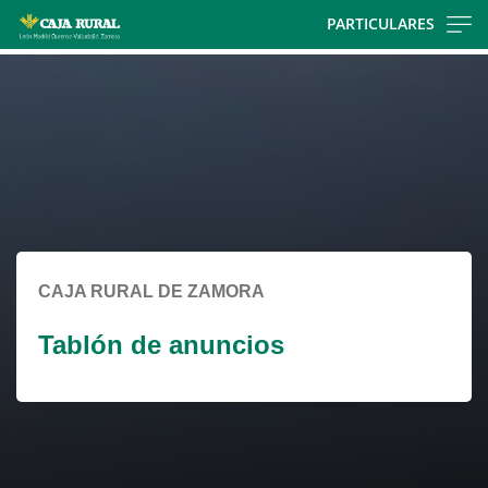
Skip
PARTICULARES
to
Cargando
main
contenido,
contentt
por
favor
espere...
CAJA RURAL DE ZAMORA
Tablón de anuncios