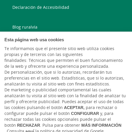
Declaración de Accesibilidad
Blog ruralvía
Esta página web usa cookies
Blog Joven In
Te informamos que el presente sitio web utiliza cookies
propias y de terceros con las siguientes
Facebook
finalidades: Técnicas que permiten el buen funcionamiento
de la web y ofrecerte una experiencia personalizada.
Twitter
De personalización, que si lo autorizas, recordarán tus
preferencias en el sitio web. Estadísticas, que si lo autorizas,
analizarán tu visita al sitio web con fines estadísticos.
De marketing o publicidad comportamental las cuales
analizarán tu visita al sitio web con la finalidad de analizar tu
perfil y ofrecerte publicidad. Puedes aceptar el uso de todas
las cookies pulsando el botón
ACEPTAR,
para rechazar o
configurar puede pulsar el botón
CONFIGURAR
y, para
rechazar todas las cookies opcionales puede pulsar el
Tablón de anuncios
Tipos de cambio
Aviso legal
Política de cookies
botón
RECHAZAR
. Pulsa para obtener
MÁS INFORMACIÓN
Protección de datos
Ciberseguridad
. Consulta
aquí
la política de privacidad de Google.