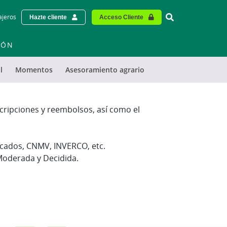
Vinculo - Buscar
ajeros
Hazte cliente
Acceso Cliente
IÓN
l
Momentos
Asesoramiento agrario
scripciones y reembolsos, así como el
ercados, CNMV, INVERCO, etc.
 Moderada y Decidida.