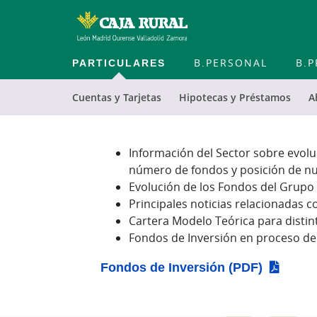
PARTICULARES
B.PERSONAL
B.P
Cuentas y Tarjetas
Hipotecas y Préstamos
A
Cargando
contenido,
Información del Sector sobre evoluc
por
número de fondos y posición de n
favor
Evolución de los Fondos del Grupo 
espere...
Principales noticias relacionadas c
Cartera Modelo Teórica para distin
Fondos de Inversión en proceso de 
Fondos de Inversión (PDF)