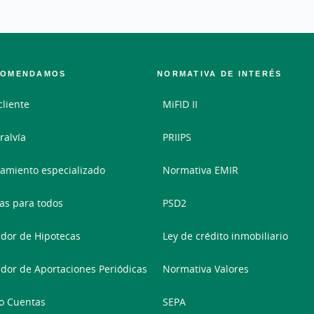
COMENDAMOS
NORMATIVA DE INTERÉS
cliente
MiFID II
ralvía
PRIIPS
amiento especializado
Normativa EMIR
as para todos
PSD2
dor de Hipotecas
Ley de crédito inmobiliario
dor de Aportaciones Periódicas
Normativa Valores
o Cuentas
SEPA