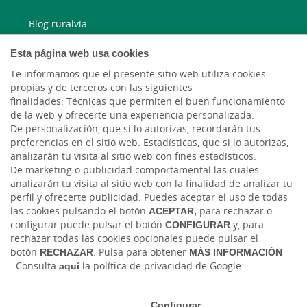
Blog ruralvía
Esta página web usa cookies
Blog Joven In
Te informamos que el presente sitio web utiliza cookies
propias y de terceros con las siguientes
Facebook
finalidades: Técnicas que permiten el buen funcionamiento
de la web y ofrecerte una experiencia personalizada.
Twitter
De personalización, que si lo autorizas, recordarán tus
preferencias en el sitio web. Estadísticas, que si lo autorizas,
analizarán tu visita al sitio web con fines estadísticos.
De marketing o publicidad comportamental las cuales
analizarán tu visita al sitio web con la finalidad de analizar tu
perfil y ofrecerte publicidad. Puedes aceptar el uso de todas
las cookies pulsando el botón
ACEPTAR,
para rechazar o
configurar puede pulsar el botón
CONFIGURAR
y, para
rechazar todas las cookies opcionales puede pulsar el
Tablón de anuncios
Tipos de cambio
Aviso legal
Política de cookies
botón
RECHAZAR
. Pulsa para obtener
MÁS INFORMACIÓN
Protección de datos
Ciberseguridad
. Consulta
aquí
la política de privacidad de Google.
Ⓒ Ruralvía, Caja Rural, 2026. Todos los derechos reservados
Configurar