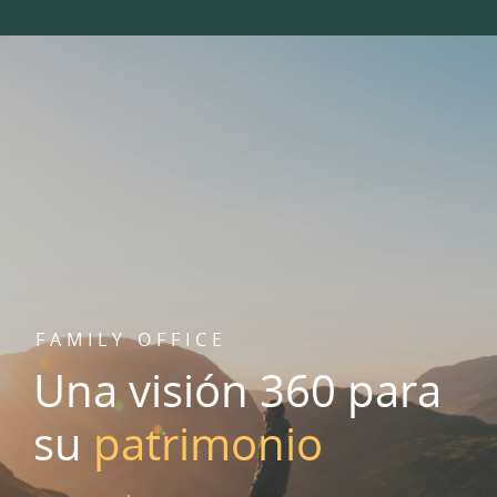
FAMILY OFFICE
Una visión 360 para
su
patrimonio