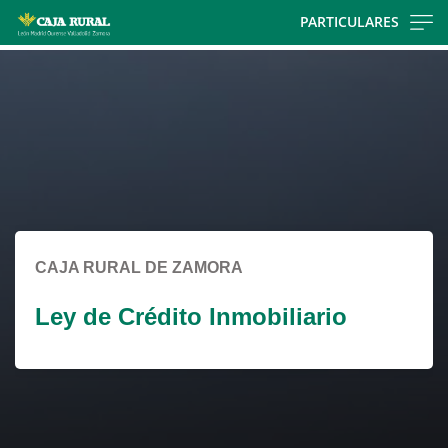
Skip
PARTICULARES
to
Cargando
main
contenido,
contentt
por
favor
espere...
CAJA RURAL DE ZAMORA
Ley de Crédito Inmobiliario