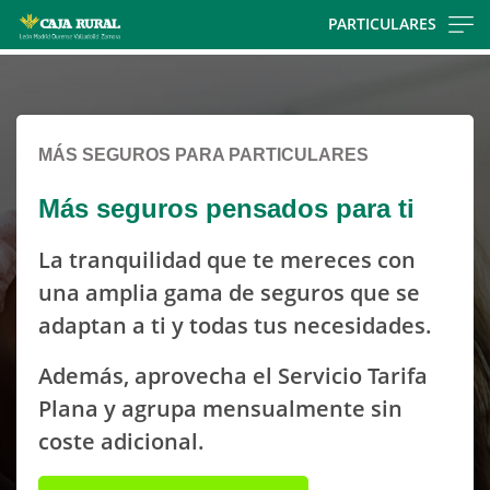
Skip
PARTICULARES
to
Cargando
main
contenido,
contentt
por
favor
MÁS SEGUROS PARA PARTICULARES
espere...
Más seguros pensados para ti
La tranquilidad que te mereces con
una amplia gama de seguros que se
adaptan a ti y todas tus necesidades.
Además, aprovecha el Servicio Tarifa
Plana y agrupa mensualmente sin
coste adicional.