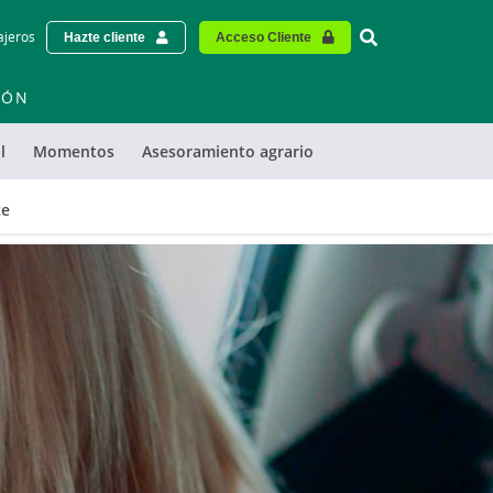
Vinculo - Buscar
ajeros
Hazte cliente
Acceso Cliente
IÓN
l
Momentos
Asesoramiento agrario
ce