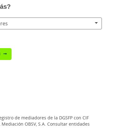
tás?
ores
i
registro de mediadores de la DGSFP con CIF
GA Mediación OBSV, S.A. Consultar entidades