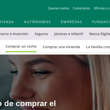
Skip
Quienes somos
Contáctanos
Oficinas y c
to
main
contentt
RIVADA
AUTÓNOMOS
EMPRESAS
FUNDAC
horro e Inversión
Seguros
Jóvenes e Infantil
Banca Digita
Comprar un coche
Comprar una vivienda
La familia cre
 de comprar el