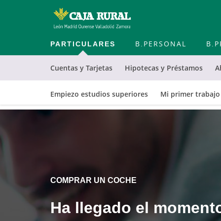
PARTICULARES
B.PERSONAL
B.P
Cuentas y Tarjetas
Hipotecas y Préstamos
A
Empiezo estudios superiores
Mi primer trabajo
Cargando
contenido,
por
favor
espere...
COMPRAR UN COCHE
Ha llegado el momento