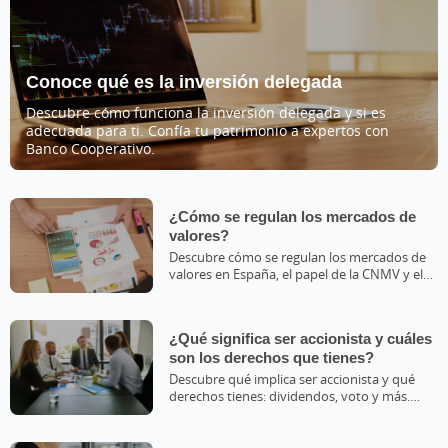
Conoce qué es la inversión delegada
Descubre cómo funciona la inversión delegada y si es
adecuada para ti. Confía tu patrimonio a expertos con
Banco Cooperativo.
¿Cómo se regulan los mercados de
valores?
Descubre cómo se regulan los mercados de
valores en España, el papel de la CNMV y el
Banco de España.
¿Qué significa ser accionista y cuáles
son los derechos que tienes?
Descubre qué implica ser accionista y qué
derechos tienes: dividendos, voto y más.
Aprende a gestionarlo con Grupo Caja Rural.