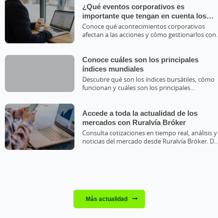
¿Qué eventos corporativos es
importante que tengan en cuenta los
accionistas?
Conoce qué acontecimientos corporativos
afectan a las acciones y cómo gestionarlos con
nuestro servicio de valores.
Conoce cuáles son los principales
índices mundiales
Descubre qué son los índices bursátiles, cómo
funcionan y cuáles son los principales
referentes del mercado global.&nbsp;
Accede a toda la actualidad de los
mercados con Ruralvía Bróker
Consulta cotizaciones en tiempo real, análisis y
noticias del mercado desde Ruralvía Bróker. Da
tus primeros pasos para invertir con seguridad
Más actualidad