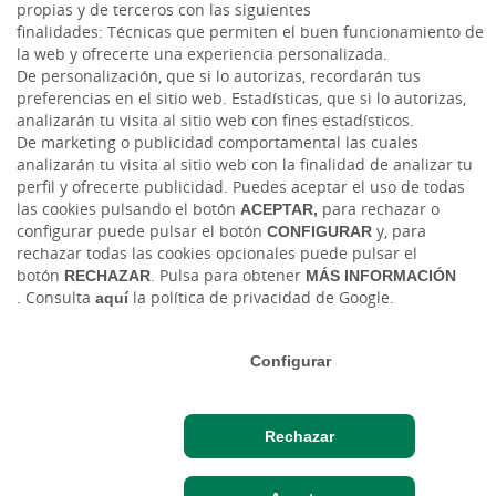
propias y de terceros con las siguientes
finalidades: Técnicas que permiten el buen funcionamiento de
la web y ofrecerte una experiencia personalizada.
Tablón de anuncios
Tipos de cambio
Aviso legal
Política de cookies
De personalización, que si lo autorizas, recordarán tus
Protección de datos
Ciberseguridad
preferencias en el sitio web. Estadísticas, que si lo autorizas,
analizarán tu visita al sitio web con fines estadísticos.
Ⓒ Ruralvía, Caja Rural, 2026. Todos los derechos reservados
De marketing o publicidad comportamental las cuales
analizarán tu visita al sitio web con la finalidad de analizar tu
perfil y ofrecerte publicidad. Puedes aceptar el uso de todas
las cookies pulsando el botón
ACEPTAR,
para rechazar o
configurar puede pulsar el botón
CONFIGURAR
y, para
rechazar todas las cookies opcionales puede pulsar el
botón
RECHAZAR
. Pulsa para obtener
MÁS INFORMACIÓN
. Consulta
aquí
la política de privacidad de Google.
Configurar
Rechazar