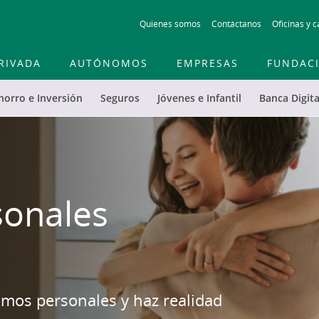
Skip
Quienes somos
Contáctanos
Oficinas y c
to
main
contentt
RIVADA
AUTÓNOMOS
EMPRESAS
FUNDAC
horro e Inversión
Seguros
Jóvenes e Infantil
Banca Digita
sonales
amos personales y haz realidad