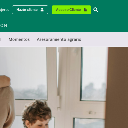
Vinculo - Buscar
ajeros
Hazte cliente
Acceso Cliente
IÓN
l
Momentos
Asesoramiento agrario