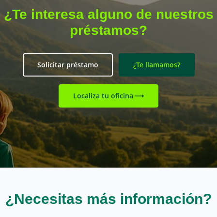
¿Te interesa alguno de nuestros
préstamos?
Solicitar préstamo
¿Te llamamos?
Localiza tu oficina
¿Necesitas más información?