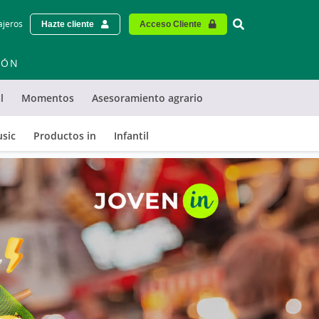
Vinculo - Buscar
ajeros
Hazte cliente
Acceso Cliente
IÓN
l
Momentos
Asesoramiento agrario
usic
Productos in
Infantil