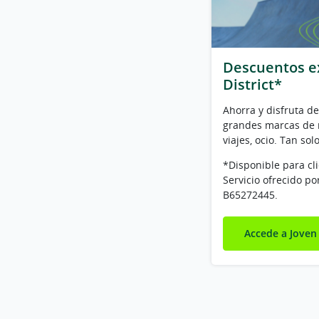
Descuentos ex
District*
Ahorra y disfruta d
grandes marcas de m
viajes, ocio. Tan sol
*Disponible para cli
Servicio ofrecido por
B65272445.
Accede a Joven 