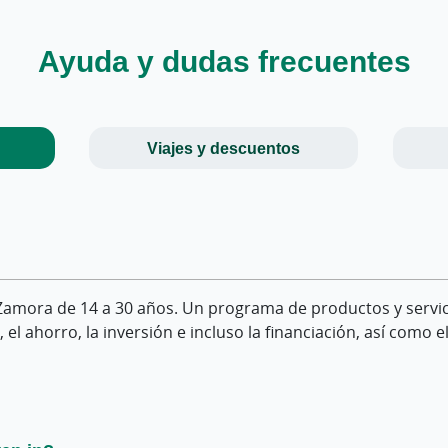
Ayuda y dudas frecuentes
Viajes y descuentos
 in?
a fondos de inversión?
óvil?
 Zamora de 14 a 30 años. Un programa de productos y servic
dos en viajar y acceder a experiencias, ventajas y contenid
un Fondo de Inversión, por el importe y la frecuencia elegid
ados pueden consultarse y gestionarse desde los canales dig
, el ahorro, la inversión e incluso la financiación, así como
en función de sus posibilidades.
 en la comunidad viajera?
ociones online?
iódicas?
ceder a una promoción o servicio?