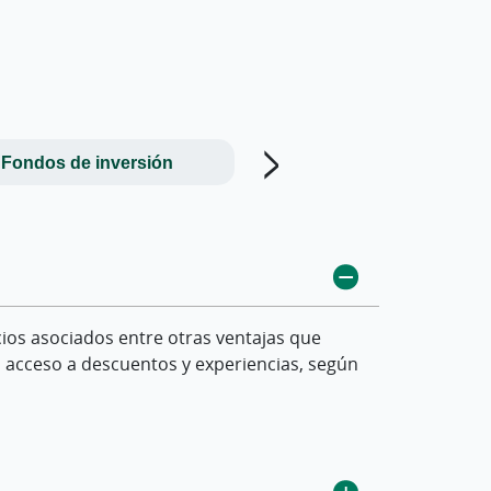
Fondos de inversión
Seguridad y uso digi
ios asociados entre otras ventajas que
os relacionados con viajes y ocio.
os (a partir de 30 €); de esta forma cada
itales de la entidad.
 el acceso a descuentos y experiencias, según