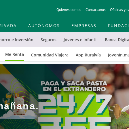
Skip
Quienes somos
Contáctanos
Oficinas y c
to
main
contentt
RIVADA
AUTÓNOMOS
EMPRESAS
FUNDAC
horro e Inversión
Seguros
Jóvenes e Infantil
Banca Digita
Me Renta
Comunidad Viajera
App Ruralvía
JovenIn.m
 mañana.