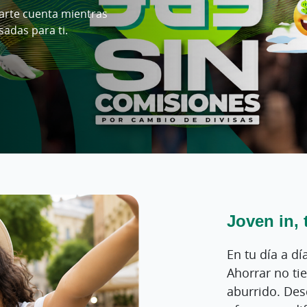
arte cuenta mientras
sadas para ti.
Joven in, 
En tu día a dí
Ahorrar no ti
aburrido. Des