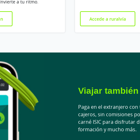
Invierte a tu ritmo.
ón
Accede a ruralvía
Viajar también
Paga en el extranjero con t
cajeros, sin comisiones po
carné ISIC para disfrutar 
formación y mucho más.