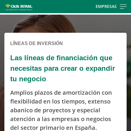
Skip
EMPRESAS
to
Cargando
main
contenido,
contentt
por
favor
LÍNEAS DE INVERSIÓN
espere...
Las líneas de financiación que
necesitas para crear o expandir
tu negocio
Amplios plazos de amortización con
flexibilidad en los tiempos, extenso
abanico de proyectos y especial
atención a las empresas o negocios
del sector primario en España.