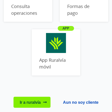
Consulta
Formas de
operaciones
pago
App Ruralvía
móvil
Ir a ruralvía
Aun no soy cliente