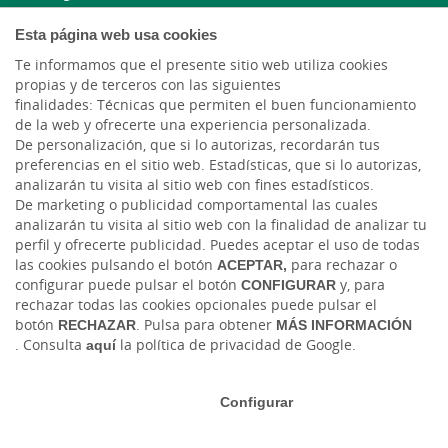
Esta página web usa cookies
Blog Joven In
Te informamos que el presente sitio web utiliza cookies
Facebook
propias y de terceros con las siguientes
finalidades: Técnicas que permiten el buen funcionamiento
de la web y ofrecerte una experiencia personalizada.
Twitter
De personalización, que si lo autorizas, recordarán tus
preferencias en el sitio web. Estadísticas, que si lo autorizas,
analizarán tu visita al sitio web con fines estadísticos.
De marketing o publicidad comportamental las cuales
analizarán tu visita al sitio web con la finalidad de analizar tu
perfil y ofrecerte publicidad. Puedes aceptar el uso de todas
las cookies pulsando el botón
ACEPTAR,
para rechazar o
configurar puede pulsar el botón
CONFIGURAR
y, para
rechazar todas las cookies opcionales puede pulsar el
Tablón de anuncios
Tipos de cambio
Aviso legal
Política de cookies
botón
RECHAZAR
. Pulsa para obtener
MÁS INFORMACIÓN
Protección de datos
Ciberseguridad
. Consulta
aquí
la política de privacidad de Google.
Ⓒ Ruralvía, Caja Rural, 2026. Todos los derechos reservados
Configurar