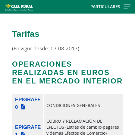
Skip
PARTICULARES
to
Cargando
main
contenido,
contentt
Tarifas
por
favor
espere...
(En vigor desde: 07-08-2017)
OPERACIONES
REALIZADAS EN EUROS
EN EL MERCADO INTERIOR
EPIGRAFE
CONDICIONES GENERALES
0
COBRO Y RECLAMACIÓN DE
EPIGRAFE
EFECTOS (Letras de cambio-pagarés
y demás Efectos de Comercio)
1