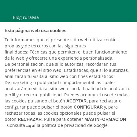
Blog ruralvía
Esta página web usa cookies
Blog Joven In
Te informamos que el presente sitio web utiliza cookies
Facebook
propias y de terceros con las siguientes
finalidades: Técnicas que permiten el buen funcionamiento
de la web y ofrecerte una experiencia personalizada.
Twitter
De personalización, que si lo autorizas, recordarán tus
preferencias en el sitio web. Estadísticas, que si lo autorizas,
analizarán tu visita al sitio web con fines estadísticos.
De marketing o publicidad comportamental las cuales
analizarán tu visita al sitio web con la finalidad de analizar tu
perfil y ofrecerte publicidad. Puedes aceptar el uso de todas
las cookies pulsando el botón
ACEPTAR,
para rechazar o
configurar puede pulsar el botón
CONFIGURAR
y, para
rechazar todas las cookies opcionales puede pulsar el
Tablón de anuncios
Tipos de cambio
Aviso legal
Política de cookies
botón
RECHAZAR
. Pulsa para obtener
MÁS INFORMACIÓN
Protección de datos
Ciberseguridad
. Consulta
aquí
la política de privacidad de Google.
Ⓒ Ruralvía, Caja Rural, 2026. Todos los derechos reservados