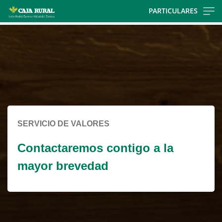
Skip
PARTICULARES
to
Cargando
main
contenido,
contentt
por
favor
espere...
SERVICIO DE VALORES
Contactaremos contigo a la
mayor brevedad