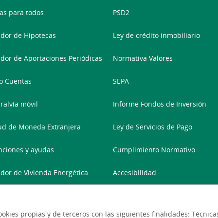
as para todos
PSD2
dor de Hipotecas
Ley de crédito inmobiliario
dor de Aportaciones Periódicas
Normativa Valores
o Cuentas
SEPA
ralvía móvil
Informe Fondos de Inversión
tud de Moneda Extranjera
Ley de Servicios de Pago
ciones y ayudas
Cumplimiento Normativo
dor de Vivienda Energética
Accesibilidad
 de Documentación
Declaración de Accesibilidad
ookies propias y de terceros con las siguientes finalidades: Técni