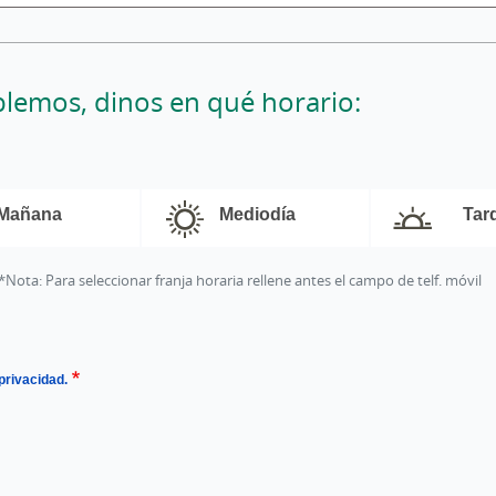
blemos, dinos en qué horario:
horario
llamada
Mañana
Mediodía
Tar
*Nota: Para seleccionar franja horaria rellene antes el campo de telf. móvil
 privacidad.