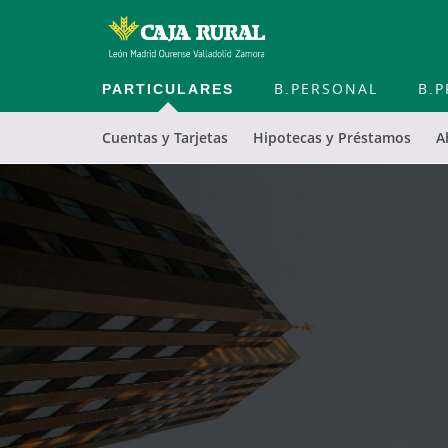
PARTICULARES
B.PERSONAL
B.P
Cuentas y Tarjetas
Hipotecas y Préstamos
A
Cargando
contenido,
por
favor
espere...