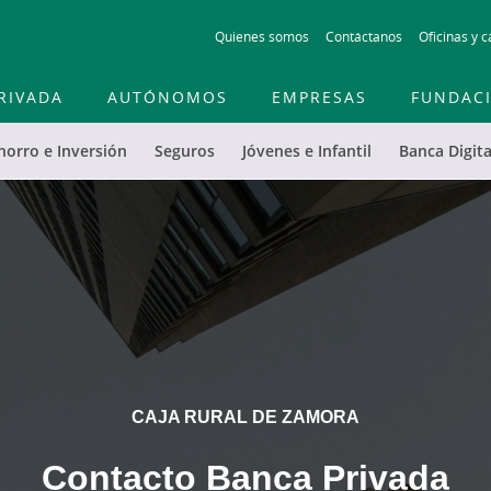
Skip
Quienes somos
Contáctanos
Oficinas y c
to
main
contentt
RIVADA
AUTÓNOMOS
EMPRESAS
FUNDAC
horro e Inversión
Seguros
Jóvenes e Infantil
Banca Digita
CAJA RURAL DE ZAMORA
Contacto Banca Privada