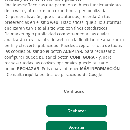
finalidades: Técnicas que permiten el buen funcionamiento
de la web y ofrecerte una experiencia personalizada.
Twitter
De personalización, que si lo autorizas, recordarán tus
preferencias en el sitio web. Estadísticas, que si lo autorizas,
analizarán tu visita al sitio web con fines estadísticos.
De marketing o publicidad comportamental las cuales
analizarán tu visita al sitio web con la finalidad de analizar tu
perfil y ofrecerte publicidad. Puedes aceptar el uso de todas
las cookies pulsando el botón
ACEPTAR,
para rechazar o
configurar puede pulsar el botón
CONFIGURAR
y, para
rechazar todas las cookies opcionales puede pulsar el
Tablón de anuncios
Tipos de cambio
Aviso legal
Política de cookies
botón
RECHAZAR
. Pulsa para obtener
MÁS INFORMACIÓN
Protección de datos
Ciberseguridad
. Consulta
aquí
la política de privacidad de Google.
Ⓒ Ruralvía, Caja Rural, 2026. Todos los derechos reservados
Configurar
Rechazar
Hazte cliente
Acceso cliente
Aceptar