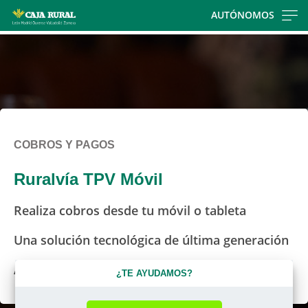
Skip
AUTÓNOMOS
to
main
contentt
COBROS Y PAGOS
Ruralvía TPV Móvil
Realiza cobros desde tu móvil o tableta
Una solución tecnológica de última generación
Aplicación de descarga gratuita
¿TE AYUDAMOS?