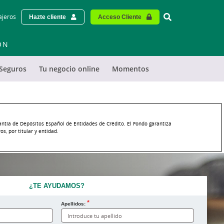
Vinculo - Buscar
ajeros
Hazte cliente
Acceso Cliente
ÓN
Seguros
Tu negocio online
Momentos
antía de Depósitos Español de Entidades de Crédito. El Fondo garantiza
s, por titular y entidad.
¿TE AYUDAMOS?
Apellidos: