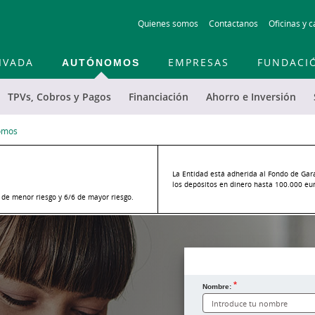
Skip
Quienes somos
Contáctanos
Oficinas y c
to
main
contentt
IVADA
AUTÓNOMOS
EMPRESAS
FUNDACI
TPVs, Cobros y Pagos
Financiación
Ahorro e Inversión
nomos
La Entidad está adherida al Fondo de Gar
los depósitos en dinero hasta 100.000 euro
o de menor riesgo y 6/6 de mayor riesgo.
Nombre: