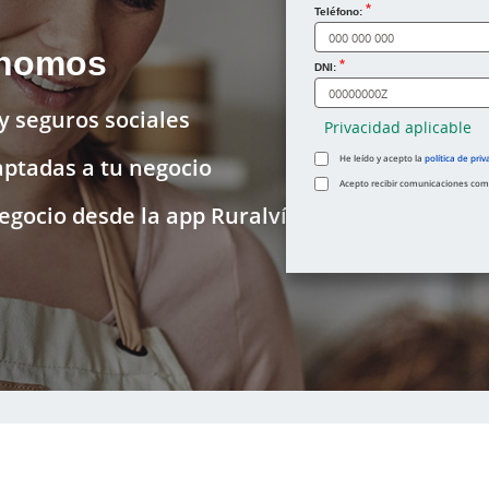
¿Cómo te llamas?
Teléfono:
ónomos
DNI:
y seguros sociales
Privacidad aplicable
He leído y acepto la
política de priv
aptadas a tu negocio
Acepto recibir comunicaciones comer
egocio desde la app Ruralvía