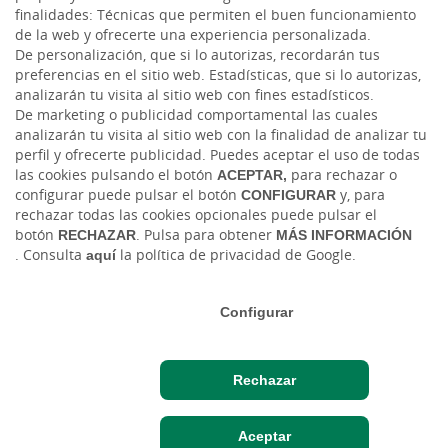
finalidades: Técnicas que permiten el buen funcionamiento
de la web y ofrecerte una experiencia personalizada.
Twitter
De personalización, que si lo autorizas, recordarán tus
preferencias en el sitio web. Estadísticas, que si lo autorizas,
analizarán tu visita al sitio web con fines estadísticos.
De marketing o publicidad comportamental las cuales
analizarán tu visita al sitio web con la finalidad de analizar tu
perfil y ofrecerte publicidad. Puedes aceptar el uso de todas
las cookies pulsando el botón
ACEPTAR,
para rechazar o
configurar puede pulsar el botón
CONFIGURAR
y, para
rechazar todas las cookies opcionales puede pulsar el
Tablón de anuncios
Tipos de cambio
Aviso legal
Política de cookies
botón
RECHAZAR
. Pulsa para obtener
MÁS INFORMACIÓN
Protección de datos
Ciberseguridad
. Consulta
aquí
la política de privacidad de Google.
Ⓒ Ruralvía, Caja Rural, 2026. Todos los derechos reservados
Configurar
Rechazar
Hazte cliente
Acceso cliente
Aceptar