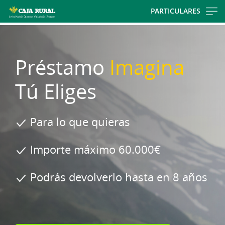
Skip
PARTICULARES
to
main
contentt
Préstamo
Imagina
Tú Eliges
Para lo que quieras
Importe máximo 60.000€
Podrás devolverlo hasta en 8 años