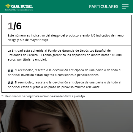
Skip
PARTICULARES
to
main
1
/6
contentt
Este número es indicativo del riesgo del producto, siendo 1/6 indicativo de menor
riesgo y 6/6 de mayor riesgo.
La Entidad está adherida al Fondo de Garantía de Depósitos Español de
Entidades de Crédito. El Fondo garantiza los depósitos en dinero hasta 100.000
euros, por titular y entidad.
El reembolso, rescate o la devolución anticipada de una parte o de todo el
principal invertido están sujetos a comisiones o penalizaciones.
El reembolso, rescate o la devolución anticipada de una parte o de todo el
principal están sujetos a un plazo de preaviso mínimo relevante.
* Este indicador de riesgo hace referencia a los depósitos a plazo fijo