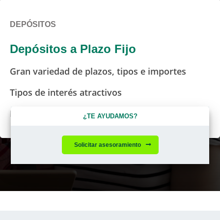
DEPÓSITOS
Depósitos a Plazo Fijo
Gran variedad de plazos, tipos e importes
Tipos de interés atractivos
Infórmate sobre tu inversión en Ruralvía
¿TE AYUDAMOS?
Solicitar asesoramiento