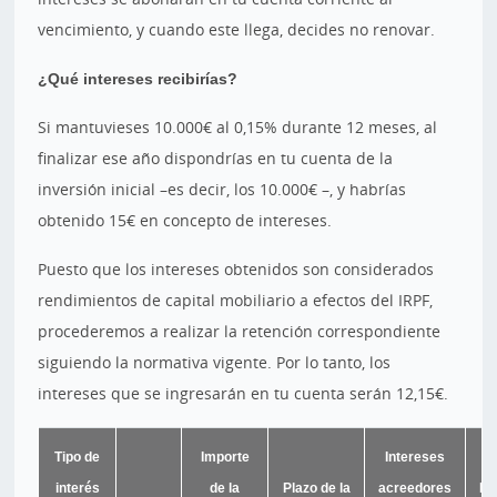
vencimiento, y cuando este llega, decides no renovar.
¿Qué intereses recibirías?
Si mantuvieses 10.000€ al 0,15% durante 12 meses, al
finalizar ese año dispondrías en tu cuenta de la
inversión inicial –es decir, los 10.000€ –, y habrías
obtenido 15€ en concepto de intereses.
Puesto que los intereses obtenidos son considerados
rendimientos de capital mobiliario a efectos del IRPF,
procederemos a realizar la retención correspondiente
siguiendo la normativa vigente. Por lo tanto, los
intereses que se ingresarán en tu cuenta serán 12,15€.
Tipo de
Importe
Intereses
interés
de la
Plazo de la
acreedores
Re