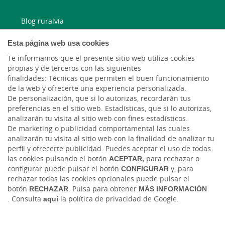
Blog ruralvía
Esta página web usa cookies
Blog Joven In
Te informamos que el presente sitio web utiliza cookies
Facebook
propias y de terceros con las siguientes
finalidades: Técnicas que permiten el buen funcionamiento
de la web y ofrecerte una experiencia personalizada.
Twitter
De personalización, que si lo autorizas, recordarán tus
preferencias en el sitio web. Estadísticas, que si lo autorizas,
analizarán tu visita al sitio web con fines estadísticos.
De marketing o publicidad comportamental las cuales
analizarán tu visita al sitio web con la finalidad de analizar tu
perfil y ofrecerte publicidad. Puedes aceptar el uso de todas
las cookies pulsando el botón
ACEPTAR,
para rechazar o
configurar puede pulsar el botón
CONFIGURAR
y, para
rechazar todas las cookies opcionales puede pulsar el
Tablón de anuncios
Tipos de cambio
Aviso legal
Política de cookies
botón
RECHAZAR
. Pulsa para obtener
MÁS INFORMACIÓN
Protección de datos
Ciberseguridad
. Consulta
aquí
la política de privacidad de Google.
Ⓒ Ruralvía, Caja Rural, 2026. Todos los derechos reservados