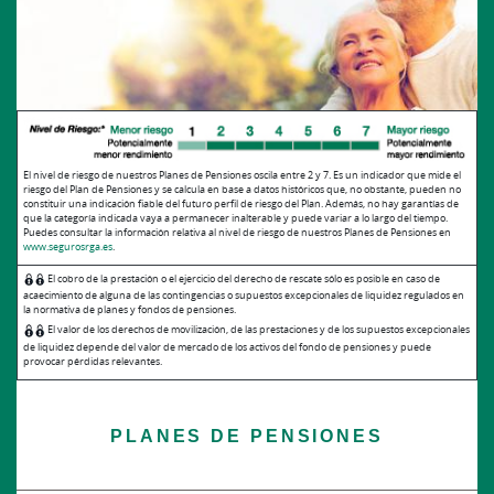
El nivel de riesgo de nuestros Planes de Pensiones oscila entre 2 y 7. Es un indicador que mide el
riesgo del Plan de Pensiones y se calcula en base a datos históricos que, no obstante, pueden no
constituir una indicación fiable del futuro perfil de riesgo del Plan. Además, no hay garantías de
que la categoría indicada vaya a permanecer inalterable y puede variar a lo largo del tiempo.
Puedes consultar la información relativa al nivel de riesgo de nuestros Planes de Pensiones en
www.segurosrga.es
.
El cobro de la prestación o el ejercicio del derecho de rescate sólo es posible en caso de
acaecimiento de alguna de las contingencias o supuestos excepcionales de liquidez regulados en
la normativa de planes y fondos de pensiones.
El valor de los derechos de movilización, de las prestaciones y de los supuestos excepcionales
de liquidez depende del valor de mercado de los activos del fondo de pensiones y puede
provocar pérdidas relevantes.
PLANES DE PENSIONES