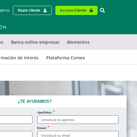
Vinculo - Buscar
ajeros
Hazte cliente
Acceso Cliente
IÓN
os
Banca online empresas
Momentos
rmación de interés
Plataforma Comex
¿TE AYUDAMOS?
Apellidos:
Email: