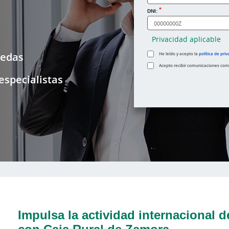
DNI:
Privacidad aplicable
nedas
He leído y acepto la
política de priv
Acepto recibir comunicaciones comer
especialistas
Impulsa la actividad internacional d
con Caja Rural de Zamora.