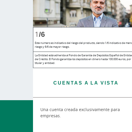
1
/6
Este número es indicativo del riesgo del producto, siendo 1/6 indicativo de men
riesgo y 6/6 de mayor riesgo.
La Entidad está adherida al Fondo de Garantía de Depósitos Español de Entida
de Crédito. El Fondo garantiza los depósitos en dinero hasta 100.000 euros, por
titular y entidad.
CUENTAS A LA VISTA
Una cuenta creada exclusivamente para
empresas.