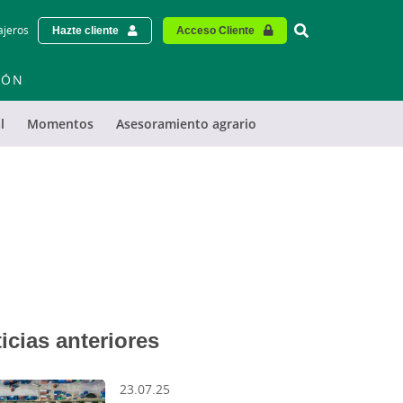
Vinculo - Buscar
ajeros
Hazte cliente
Acceso Cliente
IÓN
l
Momentos
Asesoramiento agrario
icias anteriores
23.07.25