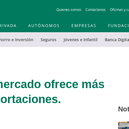
Skip
Quienes somos
Contáctanos
Oficinas y c
to
main
contentt
RIVADA
AUTÓNOMOS
EMPRESAS
FUNDAC
horro e Inversión
Seguros
Jóvenes e Infantil
Banca Digita
ercado ofrece más
portaciones.
Not