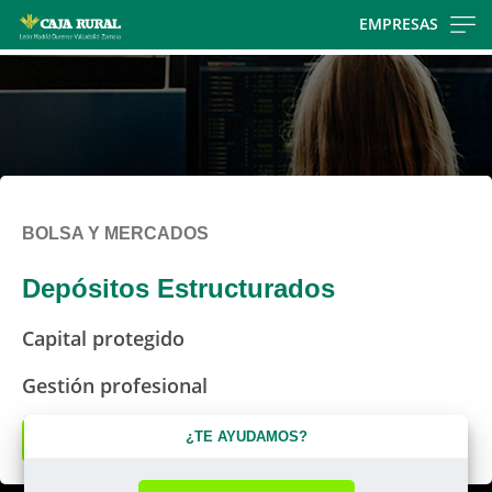
Skip
EMPRESAS
to
main
contentt
BOLSA Y MERCADOS
Depósitos Estructurados
Capital protegido
Gestión profesional
¿TE AYUDAMOS?
Solicitar más información