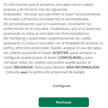
Te informamos que el presente sitio web utiliza cookies
Facebook
propias y de terceros con las siguientes
finalidades: Técnicas que permiten el buen funcionamiento
de la web y ofrecerte una experiencia personalizada.
Twitter
De personalización, que si lo autorizas, recordarán tus
preferencias en el sitio web. Estadísticas, que si lo autorizas,
analizarán tu visita al sitio web con fines estadísticos.
De marketing o publicidad comportamental las cuales
analizarán tu visita al sitio web con la finalidad de analizar tu
perfil y ofrecerte publicidad. Puedes aceptar el uso de todas
las cookies pulsando el botón
ACEPTAR,
para rechazar o
configurar puede pulsar el botón
CONFIGURAR
y, para
rechazar todas las cookies opcionales puede pulsar el
Tablón de anuncios
Tipos de cambio
Aviso legal
Política de cookies
botón
RECHAZAR
. Pulsa para obtener
MÁS INFORMACIÓN
Protección de datos
Ciberseguridad
. Consulta
aquí
la política de privacidad de Google.
Ⓒ Ruralvía, Caja Rural, 2026. Todos los derechos reservados
Configurar
Rechazar