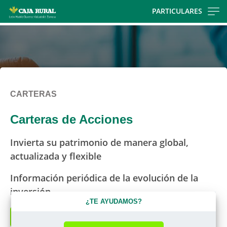
Skip
PARTICULARES
to
main
contentt
CARTERAS
Carteras de Acciones
Invierta su patrimonio de manera global,
actualizada y flexible
Información periódica de la evolución de la
inversión
¿TE AYUDAMOS?
Solicitar más información