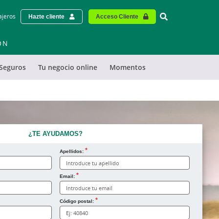
Vinculo - Buscar
ajeros
Hazte cliente
Acceso Cliente
ÓN
Seguros
Tu negocio online
Momentos
¿TE AYUDAMOS?
Apellidos:
Email:
Código postal: