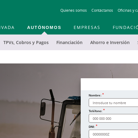
Skip
Quienes somos
Contáctanos
Oficinas y c
to
main
contentt
IVADA
AUTÓNOMOS
EMPRESAS
FUNDACI
TPVs, Cobros y Pagos
Financiación
Ahorro e Inversión
Nombre:
¿Cómo te llamas?
Teléfono:
DNI: