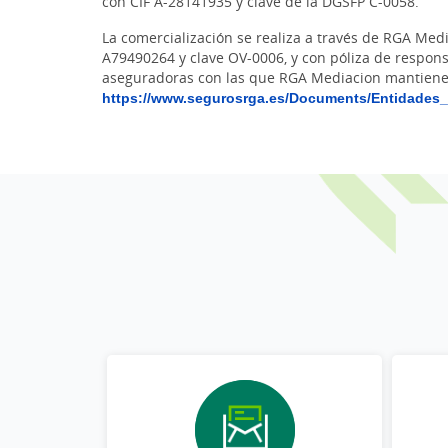
con CIF A-28141935 y clave de la DGSFP C-0058.
La comercialización se realiza a través de RGA Med
A79490264 y clave OV-0006, y con póliza de respons
aseguradoras con las que RGA Mediacion mantiene 
https://www.segurosrga.es/Documents/Entidades