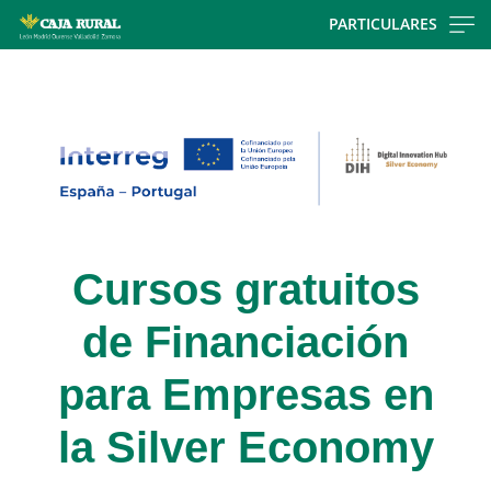
Skip
PARTICULARES
to
Cargando
main
contenido,
contentt
por
favor
espere...
Cursos gratuitos
de Financiación
para Empresas en
la Silver Economy