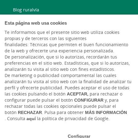
Blog ruralvía
Esta página web usa cookies
Blog Joven In
Te informamos que el presente sitio web utiliza cookies
Facebook
propias y de terceros con las siguientes
finalidades: Técnicas que permiten el buen funcionamiento
de la web y ofrecerte una experiencia personalizada.
Twitter
De personalización, que si lo autorizas, recordarán tus
preferencias en el sitio web. Estadísticas, que si lo autorizas,
analizarán tu visita al sitio web con fines estadísticos.
De marketing o publicidad comportamental las cuales
analizarán tu visita al sitio web con la finalidad de analizar tu
perfil y ofrecerte publicidad. Puedes aceptar el uso de todas
las cookies pulsando el botón
ACEPTAR,
para rechazar o
configurar puede pulsar el botón
CONFIGURAR
y, para
rechazar todas las cookies opcionales puede pulsar el
Tablón de anuncios
Tipos de cambio
Aviso legal
Política de cookies
botón
RECHAZAR
. Pulsa para obtener
MÁS INFORMACIÓN
Protección de datos
Ciberseguridad
. Consulta
aquí
la política de privacidad de Google.
Ⓒ Ruralvía, Caja Rural, 2026. Todos los derechos reservados
Configurar