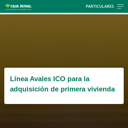
Skip
PARTICULARES
to
Cargando
main
contenido,
contentt
por
favor
espere...
Línea Avales ICO para la
adquisición de primera vivienda