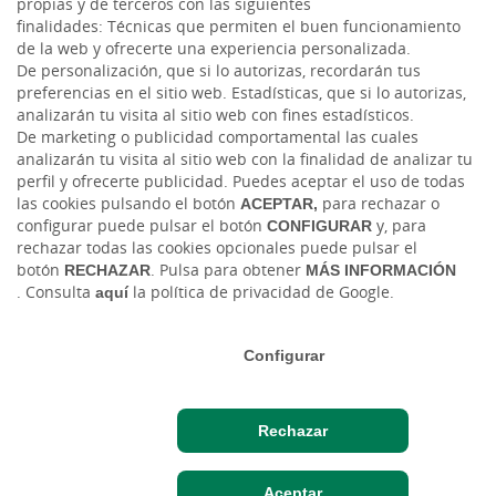
propias y de terceros con las siguientes
Facebook
finalidades: Técnicas que permiten el buen funcionamiento
de la web y ofrecerte una experiencia personalizada.
Twitter
De personalización, que si lo autorizas, recordarán tus
preferencias en el sitio web. Estadísticas, que si lo autorizas,
analizarán tu visita al sitio web con fines estadísticos.
De marketing o publicidad comportamental las cuales
analizarán tu visita al sitio web con la finalidad de analizar tu
perfil y ofrecerte publicidad. Puedes aceptar el uso de todas
las cookies pulsando el botón
ACEPTAR,
para rechazar o
configurar puede pulsar el botón
CONFIGURAR
y, para
rechazar todas las cookies opcionales puede pulsar el
Tablón de anuncios
Tipos de cambio
Aviso legal
Política de cookies
botón
RECHAZAR
. Pulsa para obtener
MÁS INFORMACIÓN
Protección de datos
Ciberseguridad
. Consulta
aquí
la política de privacidad de Google.
Ⓒ Ruralvía, Caja Rural, 2026. Todos los derechos reservados
Configurar
Rechazar
Hazte cliente
Acceso cliente
Aceptar