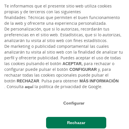
Te informamos que el presente sitio web utiliza cookies
propias y de terceros con las siguientes
Facebook
finalidades: Técnicas que permiten el buen funcionamiento
de la web y ofrecerte una experiencia personalizada.
Twitter
De personalización, que si lo autorizas, recordarán tus
preferencias en el sitio web. Estadísticas, que si lo autorizas,
analizarán tu visita al sitio web con fines estadísticos.
De marketing o publicidad comportamental las cuales
analizarán tu visita al sitio web con la finalidad de analizar tu
perfil y ofrecerte publicidad. Puedes aceptar el uso de todas
las cookies pulsando el botón
ACEPTAR,
para rechazar o
configurar puede pulsar el botón
CONFIGURAR
y, para
rechazar todas las cookies opcionales puede pulsar el
Tablón de anuncios
Tipos de cambio
Aviso legal
Política de cookies
botón
RECHAZAR
. Pulsa para obtener
MÁS INFORMACIÓN
Protección de datos
Ciberseguridad
. Consulta
aquí
la política de privacidad de Google.
Ⓒ Ruralvía, Caja Rural, 2026. Todos los derechos reservados
Configurar
Rechazar