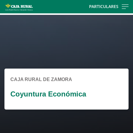
Skip
PARTICULARES
to
Cargando
main
contenido,
contentt
por
favor
espere...
CAJA RURAL DE ZAMORA
Coyuntura Económica