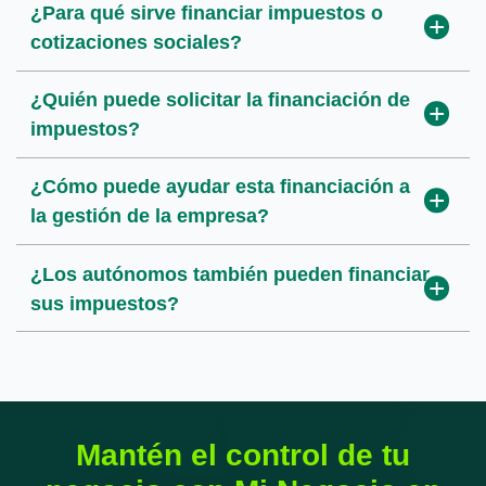
¿Para qué sirve financiar impuestos o
¿Se puede financiar el IVA trimestral?
¿Cuánto tarda la aprobación de la
cotizaciones sociales?
solicitud?
¿Se puede financiar el pago del Impuesto
¿Quién puede solicitar la financiación de
de Sociedades?
¿Es lo mismo que aplazar el pago con
impuestos?
Hacienda?
¿Se puede financiar solo una parte de los
¿Cómo puede ayudar esta financiación a
impuestos a pagar?
¿Se puede combinar esta financiación con
la gestión de la empresa?
otros productos financieros?
¿Los autónomos también pueden financiar
sus impuestos?
Mantén el control de tu