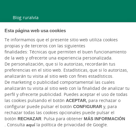
Blog ruralvía
Esta página web usa cookies
Blog Joven In
Te informamos que el presente sitio web utiliza cookies
propias y de terceros con las siguientes
Facebook
finalidades: Técnicas que permiten el buen funcionamiento
de la web y ofrecerte una experiencia personalizada.
Twitter
De personalización, que si lo autorizas, recordarán tus
preferencias en el sitio web. Estadísticas, que si lo autorizas,
analizarán tu visita al sitio web con fines estadísticos.
De marketing o publicidad comportamental las cuales
analizarán tu visita al sitio web con la finalidad de analizar tu
perfil y ofrecerte publicidad. Puedes aceptar el uso de todas
las cookies pulsando el botón
ACEPTAR,
para rechazar o
configurar puede pulsar el botón
CONFIGURAR
y, para
rechazar todas las cookies opcionales puede pulsar el
Tablón de anuncios
Tipos de cambio
Aviso legal
Política de cookies
botón
RECHAZAR
. Pulsa para obtener
MÁS INFORMACIÓN
Protección de datos
Ciberseguridad
. Consulta
aquí
la política de privacidad de Google.
Ⓒ Ruralvía, Caja Rural, 2026. Todos los derechos reservados