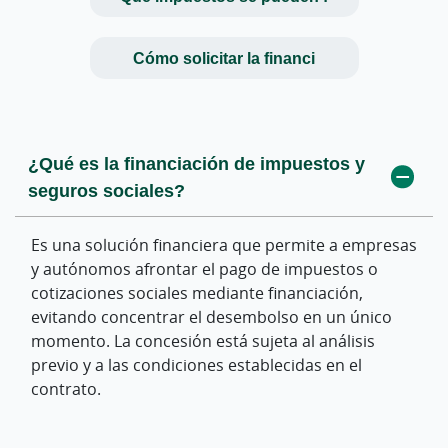
Cómo solicitar la financi
¿Qué es la financiación de impuestos y
¿Qué impuestos se pueden financiar con
¿Cómo puedo solicitar la financiación de
seguros sociales?
este servicio?
impuestos?
Es una solución financiera que permite a empresas
Dependiendo de las condiciones del producto, se
Puedes solicitar información a través de tu oficina
y autónomos afrontar el pago de impuestos o
pueden financiar obligaciones fiscales como el IVA,
o gestor especializado. La entidad estudiará tu
cotizaciones sociales mediante financiación,
el Impuesto de Sociedades o determinadas
solicitud y, si procede, te ofrecerá una propuesta
evitando concentrar el desembolso en un único
retenciones de IRPF, entre otros pagos tributarios.
de financiación adaptada a tu situación.
momento. La concesión está sujeta al análisis
previo y a las condiciones establecidas en el
¿Se pueden financiar también los seguros
¿Qué documentación se necesita para
contrato.
sociales?
solicitarla?