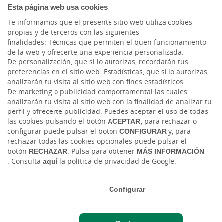
Esta página web usa cookies
Blog Joven In
Te informamos que el presente sitio web utiliza cookies
Facebook
propias y de terceros con las siguientes
finalidades: Técnicas que permiten el buen funcionamiento
de la web y ofrecerte una experiencia personalizada.
Twitter
De personalización, que si lo autorizas, recordarán tus
preferencias en el sitio web. Estadísticas, que si lo autorizas,
analizarán tu visita al sitio web con fines estadísticos.
De marketing o publicidad comportamental las cuales
analizarán tu visita al sitio web con la finalidad de analizar tu
perfil y ofrecerte publicidad. Puedes aceptar el uso de todas
las cookies pulsando el botón
ACEPTAR,
para rechazar o
configurar puede pulsar el botón
CONFIGURAR
y, para
rechazar todas las cookies opcionales puede pulsar el
Tablón de anuncios
Tipos de cambio
Aviso legal
Política de cookies
botón
RECHAZAR
. Pulsa para obtener
MÁS INFORMACIÓN
Protección de datos
Ciberseguridad
. Consulta
aquí
la política de privacidad de Google.
Ⓒ Ruralvía, Caja Rural, 2026. Todos los derechos reservados
Configurar