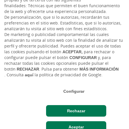
Facebook
propias y de terceros con las siguientes
finalidades: Técnicas que permiten el buen funcionamiento
de la web y ofrecerte una experiencia personalizada.
Twitter
De personalización, que si lo autorizas, recordarán tus
preferencias en el sitio web. Estadísticas, que si lo autorizas,
analizarán tu visita al sitio web con fines estadísticos.
De marketing o publicidad comportamental las cuales
analizarán tu visita al sitio web con la finalidad de analizar tu
perfil y ofrecerte publicidad. Puedes aceptar el uso de todas
las cookies pulsando el botón
ACEPTAR,
para rechazar o
configurar puede pulsar el botón
CONFIGURAR
y, para
rechazar todas las cookies opcionales puede pulsar el
Tablón de anuncios
Tipos de cambio
Aviso legal
Política de cookies
botón
RECHAZAR
. Pulsa para obtener
MÁS INFORMACIÓN
Protección de datos
Ciberseguridad
. Consulta
aquí
la política de privacidad de Google.
Ⓒ Ruralvía, Caja Rural, 2026. Todos los derechos reservados
Configurar
Rechazar
Hazte cliente
Acceso cliente
Aceptar