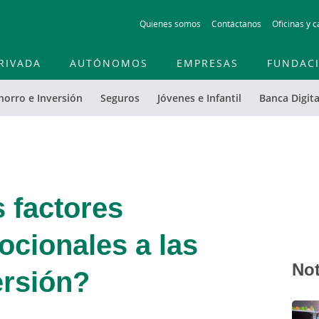
Skip
Quienes somos
Contáctanos
Oficinas y c
to
main
contentt
RIVADA
AUTÓNOMOS
EMPRESAS
FUNDAC
horro e Inversión
Seguros
Jóvenes e Infantil
Banca Digita
 factores
ocionales a las
Not
ersión?