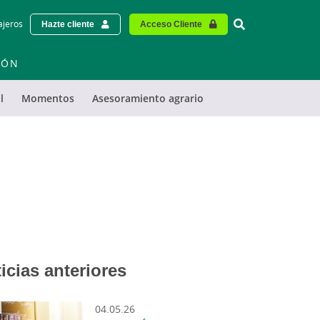
Vinculo - Buscar
ajeros
Hazte cliente
Acceso Cliente
IÓN
l
Momentos
Asesoramiento agrario
icias anteriores
04.05.26