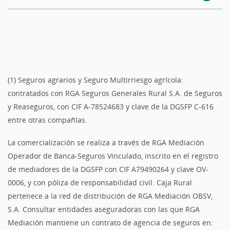
desde esta cuenta?
¿Puedo integrar mis cobros con mi
¿Qué documentación necesito?
programa de facturación?
¿Dónde puedo consultar las condiciones?
(1) Seguros agrarios y Seguro Multirriesgo agrícola:
contratados con RGA Seguros Generales Rural S.A. de Seguros
y Reaseguros, con CIF A-78524683 y clave de la DGSFP C-616
entre otras compañías.
La comercialización se realiza a través de RGA Mediación
Operador de Banca-Seguros Vinculado, inscrito en el registro
de mediadores de la DGSFP con CIF A79490264 y clave OV-
0006, y con póliza de responsabilidad civil. Caja Rural
pertenece a la red de distribución de RGA Mediación OBSV,
S.A. Consultar entidades aseguradoras con las que RGA
Mediación mantiene un contrato de agencia de seguros en: