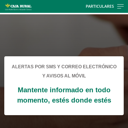
Skip
PARTICULARES
to
Cargando
main
contenido,
contentt
por
favor
espere...
ALERTAS POR SMS Y CORREO ELECTRÓNICO
Y AVISOS AL MÓVIL
Mantente informado en todo
momento, estés donde estés