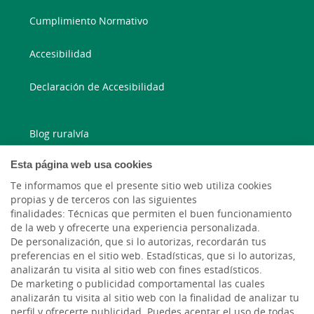
Cumplimiento Normativo
Accesibilidad
Declaración de Accesibilidad
Blog ruralvía
Esta página web usa cookies
Blog Joven In
Te informamos que el presente sitio web utiliza cookies
Facebook
propias y de terceros con las siguientes
finalidades: Técnicas que permiten el buen funcionamiento
de la web y ofrecerte una experiencia personalizada.
Twitter
De personalización, que si lo autorizas, recordarán tus
preferencias en el sitio web. Estadísticas, que si lo autorizas,
analizarán tu visita al sitio web con fines estadísticos.
De marketing o publicidad comportamental las cuales
analizarán tu visita al sitio web con la finalidad de analizar tu
perfil y ofrecerte publicidad. Puedes aceptar el uso de todas