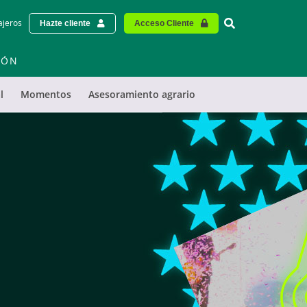
Vinculo - Buscar
ajeros
Hazte cliente
Acceso Cliente
IÓN
l
Momentos
Asesoramiento agrario