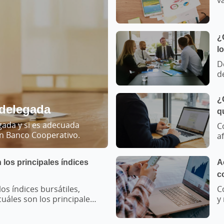
B
¿
l
D
d
A
¿
 delegada
q
gada y si es adecuada
C
on Banco Cooperativo.
a
c
los principales índices
A
c
os índices bursátiles,
C
uáles son los principales
y
cado global.&nbsp;
D
s