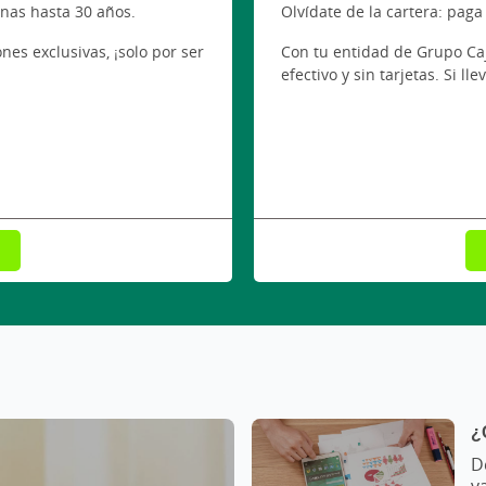
nas hasta 30 años.
Olvídate de la cartera: paga
es exclusivas, ¡solo por ser
Con tu entidad de Grupo Caj
efectivo y sin tarjetas. Si lle
n de lectura: primero la noticia destacada principal, luego l
¿
D
v