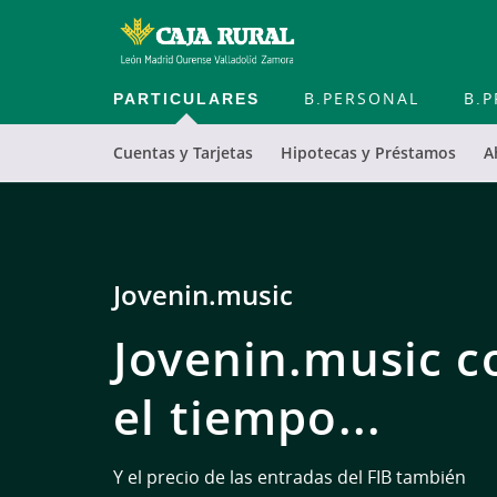
PARTICULARES
B.PERSONAL
B.P
Cuentas y Tarjetas
Hipotecas y Préstamos
A
Cargando contenido, por favor espere...
PLAN AUTÓNOMOS
Solo un Fuera de
es capaz de...
Levantarse a las 6. Enviar facturas. Hacer