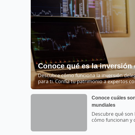
Conoce qué es la inversión
Descubre cómo funciona la inversión dele
para ti. Confía tu patrimonio a expertos c
Conoce cuáles son 
mundiales
Descubre qué son l
cómo funcionan y c
referentes del mer