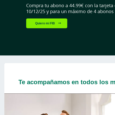
Revisar pagos. Y tratar a decenas de clie
Por eso, en Caja Rural tenemos una serie
Descúblelo
Cargando contenido, por favor espere...
Te acompañamos en todos los m