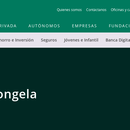
Skip to main contentt
Quienes somos
Contáctanos
Oficinas y c
RIVADA
AUTÓNOMOS
EMPRESAS
FUNDAC
horro e Inversión
Seguros
Jóvenes e Infantil
Banca Digita
 Serie
 transferencias.