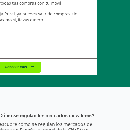
 todas tus compras con tu móvil.
a Rural, ya puedes salir de compras sin
vas móvil, llevas dinero.
Conocer más
as noticias de la columna derecha de arriba a abajo, seguidas 
Cómo se regulan los mercados de valores?
escubre cómo se regulan los mercados de
alores en España, el papel de la CNMV y el