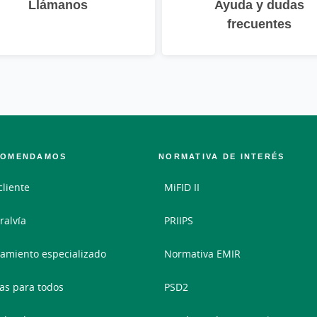
Llámanos
Ayuda y dudas
frecuentes
COMENDAMOS
NORMATIVA DE INTERÉS
cliente
MiFID II
ralvía
PRIIPS
amiento especializado
Normativa EMIR
as para todos
PSD2