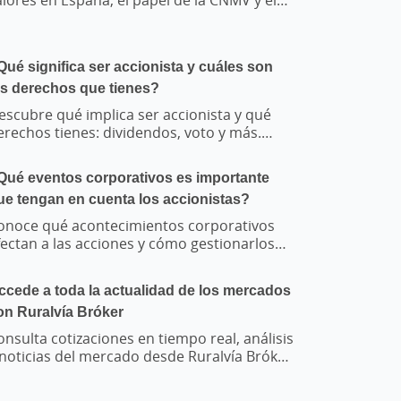
anco de España.
Qué significa ser accionista y cuáles son
os derechos que tienes?
escubre qué implica ser accionista y qué
erechos tienes: dividendos, voto y más.
prende a gestionarlo con Grupo Caja Rural.
Qué eventos corporativos es importante
ue tengan en cuenta los accionistas?
onoce qué acontecimientos corporativos
fectan a las acciones y cómo gestionarlos
on nuestro servicio de valores.
ccede a toda la actualidad de los mercados
on Ruralvía Bróker
onsulta cotizaciones en tiempo real, análisis
 noticias del mercado desde Ruralvía Bróker.
a tus primeros pasos para invertir con
eguridad.