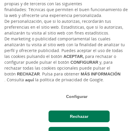
propias y de terceros con las siguientes
finalidades: Técnicas que permiten el buen funcionamiento de
la web y ofrecerte una experiencia personalizada.
De personalización, que si lo autorizas, recordarán tus
preferencias en el sitio web. Estadísticas, que si lo autorizas,
analizarán tu visita al sitio web con fines estadísticos.
De marketing o publicidad comportamental las cuales
Tablón de anuncios
Tipos de cambio
Aviso legal
Política de cookies
analizarán tu visita al sitio web con la finalidad de analizar tu
Protección de datos
Ciberseguridad
perfil y ofrecerte publicidad. Puedes aceptar el uso de todas
las cookies pulsando el botón
ACEPTAR,
para rechazar o
Ⓒ Ruralvía, Caja Rural, 2026. Todos los derechos reservados
configurar puede pulsar el botón
CONFIGURAR
y, para
rechazar todas las cookies opcionales puede pulsar el
botón
RECHAZAR
. Pulsa para obtener
MÁS INFORMACIÓN
. Consulta
aquí
la política de privacidad de Google.
Configurar
Rechazar