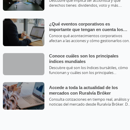
Descubre qué implica ser accionista y qué
derechos tienes: dividendos, voto y más.
Aprende a gestionarlo con Grupo Caja Rural.
¿Qué eventos corporativos es
importante que tengan en cuenta los
accionistas?
Conoce qué acontecimientos corporativos
afectan a las acciones y cómo gestionarlos con
nuestro servicio de valores.
Conoce cuáles son los principales
índices mundiales
Descubre qué son los índices bursátiles, cómo
funcionan y cuáles son los principales
referentes del mercado global.&nbsp;
Accede a toda la actualidad de los
mercados con Ruralvía Bróker
Consulta cotizaciones en tiempo real, análisis y
noticias del mercado desde Ruralvía Bróker. Da
tus primeros pasos para invertir con seguridad