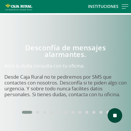
Skip to main contentt
INSTITUCIONES
Cargando contenido, por favor espere...
Jovenin.music
Jovenin.music congela el tiempo...
Y el precio de las entradas del FIB también
Compra tu abono a 44.99€ con la tarjeta del
programa Joven in. Precio exclusivo para los primeros
667 abonos. Válido desde el 10/12/25 y para un
máximo de 4 abonos por persona
Quiero mi FIB