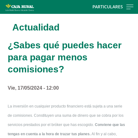
Skip
PARTICULARES
to
main
Actualidad
contentt
¿Sabes qué puedes hacer
para pagar menos
comisiones?
Vie, 17/05/2024 - 12:00
La inversión en cualquier producto financiero está sujeta a una serie
de comisiones. Constituyen una suma de dinero que se cobra por los
C
servicios prestados por el bróker que has escogido.
onviene que las
.
tengas en cuenta a la hora de trazar tus planes
Al fin y al cabo,