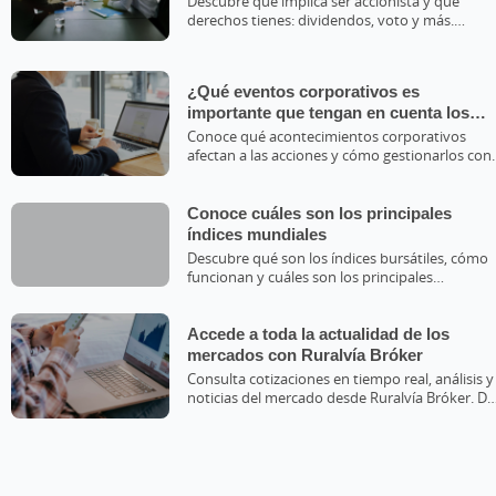
Descubre qué implica ser accionista y qué
derechos tienes: dividendos, voto y más.
Aprende a gestionarlo con Grupo Caja Rural.
¿Qué eventos corporativos es
importante que tengan en cuenta los
accionistas?
Conoce qué acontecimientos corporativos
afectan a las acciones y cómo gestionarlos con
nuestro servicio de valores.
Conoce cuáles son los principales
índices mundiales
Descubre qué son los índices bursátiles, cómo
funcionan y cuáles son los principales
referentes del mercado global.&nbsp;
Accede a toda la actualidad de los
mercados con Ruralvía Bróker
Consulta cotizaciones en tiempo real, análisis y
noticias del mercado desde Ruralvía Bróker. Da
tus primeros pasos para invertir con seguridad