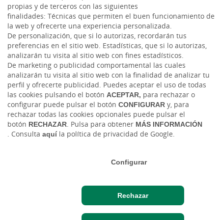
propias y de terceros con las siguientes
finalidades: Técnicas que permiten el buen funcionamiento de
la web y ofrecerte una experiencia personalizada.
De personalización, que si lo autorizas, recordarán tus
preferencias en el sitio web. Estadísticas, que si lo autorizas,
analizarán tu visita al sitio web con fines estadísticos.
De marketing o publicidad comportamental las cuales
Tablón de anuncios
Tipos de cambio
Aviso legal
Política de cookies
analizarán tu visita al sitio web con la finalidad de analizar tu
Protección de datos
Ciberseguridad
perfil y ofrecerte publicidad. Puedes aceptar el uso de todas
las cookies pulsando el botón
ACEPTAR,
para rechazar o
Ⓒ Ruralvía, Caja Rural, 2026. Todos los derechos reservados
configurar puede pulsar el botón
CONFIGURAR
y, para
rechazar todas las cookies opcionales puede pulsar el
botón
RECHAZAR
. Pulsa para obtener
MÁS INFORMACIÓN
. Consulta
aquí
la política de privacidad de Google.
Configurar
Rechazar